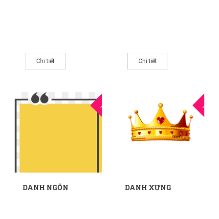
Chi tiết
Chi tiết
23
2
THG5
THG5
DANH NGÔN
DANH XƯNG