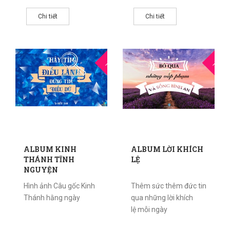
Chi tiết
Chi tiết
25
2
THG5
THG5
ALBUM KINH
ALBUM LỜI KHÍCH
THÁNH TĨNH
LỆ
NGUYỆN
Hình ảnh Câu gốc Kinh
Thêm sức thêm đức tin
Thánh hằng ngày
qua những lời khích
lệ mỗi ngày