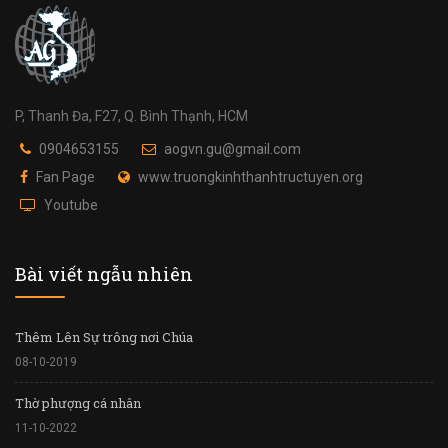
P, Thanh Đa, F27, Q. Bình Thạnh, HCM
0904653155
aogvn.gu@gmail.com
Fan Page
www.truongkinhthanhtructuyen.org
Youtube
Bài viết ngẫu nhiên
Thêm Lên Sự trông nơi Chúa
08-10-2019
Thờ phượng cá nhân
11-10-2022