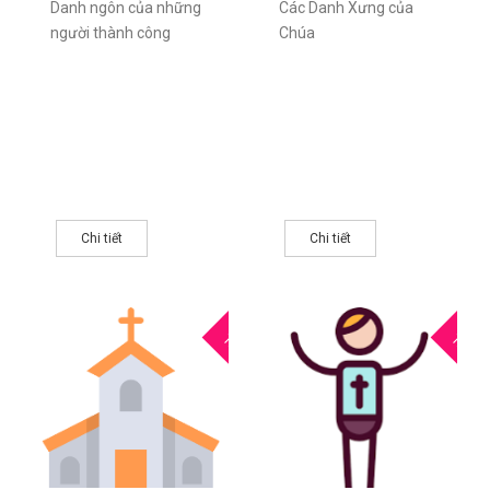
Danh ngôn của những
Các Danh Xưng của
người thành công
Chúa
Chi tiết
Chi tiết
17
1
THG5
THG5