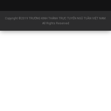
Copyright ©2019 TRƯỜNG KINH THÁNH TRỰC TUYẾN NGŨ TUẦN VIỆT NAM.
All Rights Reserved