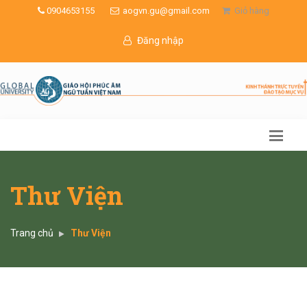
0904653155
aogvn.gu@gmail.com
Giỏ hàng
Đăng nhập
Thư Viện
Trang chủ
Thư Viện