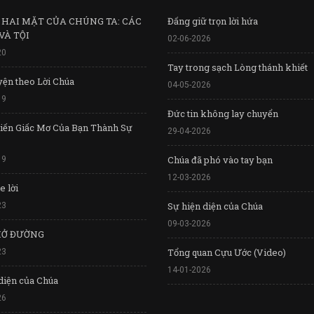
 HAI MẶT CỦA CHÚNG TA: CÁC
Đấng giữ trọn lời hứa
 VÀ TỘI
02-06-2026
20
Tay trong sạch Lòng thánh khiết
ện theo Lời Chúa
04-05-2026
19
Đức tin không lay chuyển
Biến Giấc Mơ Của Bạn Thành Sự
29-04-2026
Chúa đã phó vào tay bạn
19
12-03-2026
 lời
Sự hiện diện của Chúa
23
09-03-2026
MỞ ĐƯỜNG
Tổng quan Cựu Ước (Video)
23
14-01-2026
diện của Chúa
26