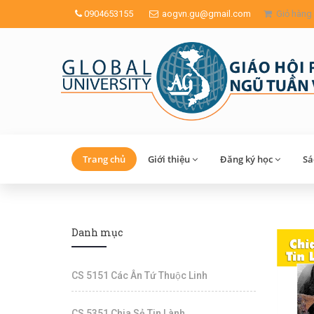
0904653155
aogvn.gu@gmail.com
Giỏ hàng
Trang chủ
Giới thiệu
Đăng ký học
Sa
Danh mục
CS 5151 Các Ân Tứ Thuộc Linh
CS 5351 Chia Sẻ Tin Lành