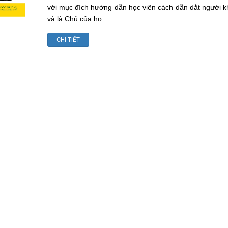
với mục đích hướng dẫn học viên cách dẫn dắt người
và là Chủ của họ.
CHI TIẾT
ục Vụ (.cs) - Học phí
Nếp Sống Cơ Đốc (.cl) - Học
phí