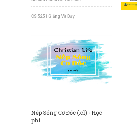
CS 5251 Giảng Và Dạy
s) - Học phí
Nếp Sống Cơ Đốc (.cl) - Học
Cơ Đốc Ph
phí