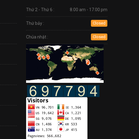
Thứ 2 - Thứ 6 :
8.00 am - 17.00 pm
Thứ bảy :
Closed
Chúa nhật :
Closed