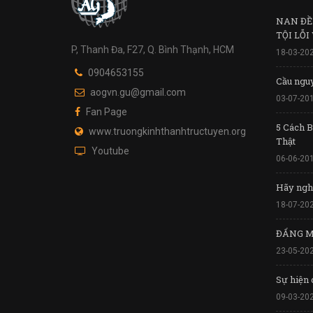
NAN ĐỀ
TỘI LỖI
P, Thanh Đa, F27, Q. Bình Thạnh, HCM
18-03-20
0904653155
Cầu nguy
aogvn.gu@gmail.com
03-07-20
Fan Page
5 Cách 
www.truongkinhthanhtructuyen.org
Thật
Youtube
06-06-20
Hãy nghe
18-07-20
ĐẤNG 
23-05-20
Sự hiện 
09-03-20