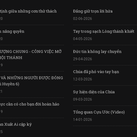
tịnh giữa những cơn thử thách
Đấng giữ trọn lời hứa
20
02-06-2026
m năng quyền
Tay trong sạch Lòng thánh khiết
20
04-05-2026
ƯỢNG CHUNG - CÔNG VIỆC MỞ
Đức tin không lay chuyển
HỘI THÁNH
29-04-2026
19
Chúa đã phó vào tay bạn
 VÀ NHỮNG NGƯỜI ĐƯỢC ĐÓNG
12-03-2026
i Huyền 6)
Sự hiện diện của Chúa
21
09-03-2026
vực cần có cho bạn đời hoàn hảo
Tổng quan Cựu Ước (Video)
19
14-01-2026
n Xuất Ai cập ký
25