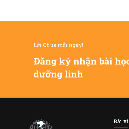
Lời Chúa mỗi ngày!
Đăng ký nhận bài họ
dưỡng linh
Bài v