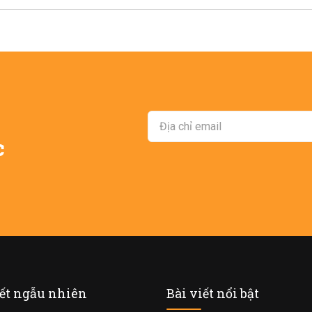
c
iết ngẫu nhiên
Bài viết nổi bật