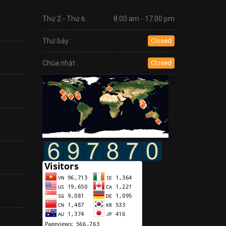
Thứ 2 - Thứ 6 :
8.00 am - 17.00 pm
Thứ bảy :
Closed
Chúa nhật :
Closed