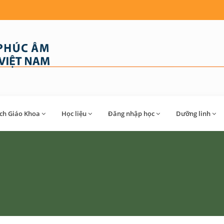
́ch Giáo Khoa
Học liệu
Đăng nhập học
Dưỡng linh