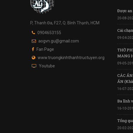
Được an 
20-08-20
P, Thanh Đa, F27, Q. Bình Thạnh, HCM
Cái chạ
0904653155
09-04-20
aogvn.gu@gmail.com
Fan Page
THỜ PH
MANG 
www.truongkinhthanhtructuyen.org
09-05-20
Youtube
CÁC ẤN
ẤN (Khả
16-07-20
Ba lĩnh 
16-10-20
Tổng qua
20-02-20