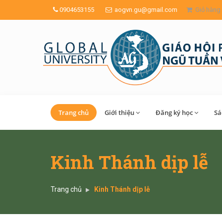
0904653155
aogvn.gu@gmail.com
Giỏ hàng
Trang chủ
Giới thiệu
Đăng ký học
Sa
Kinh Thánh dịp lễ
Trang chủ
Kinh Thánh dịp lễ