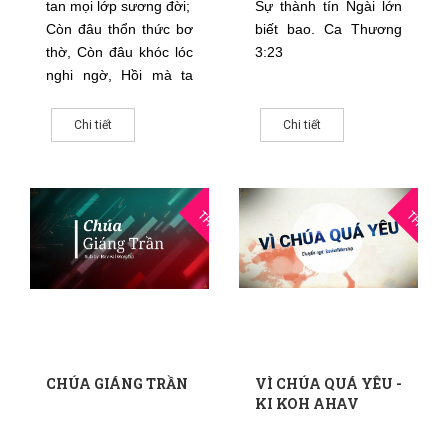
tan mọi lớp sương đời;
Sự thành tín Ngài lớn
Còn đâu thổn thức bơ
biết bao. Ca Thương
thờ, Còn đâu khóc lóc
3:23
nghi ngờ, Hồi mà ta
quyết tâm tin cậy vâng
lời
Chi tiết
Chi tiết
12
0
THG12
THG12
CHÚA GIÁNG TRẦN
VÌ CHÚA QUÁ YÊU -
KI KOH AHAV