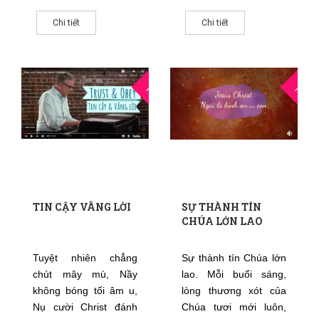
Chi tiết
Chi tiết
24
0
THG2
THG1
TIN CẬY VÂNG LỜI
SỰ THÀNH TÍN
CHÚA LỚN LAO
Tuyệt nhiên chẳng
Sự thành tín Chúa lớn
chút mây mù, Nầy
lao. Mỗi buổi sáng,
không bóng tối âm u,
lòng thương xót của
Nụ cười Christ đánh
Chúa tươi mới luôn,