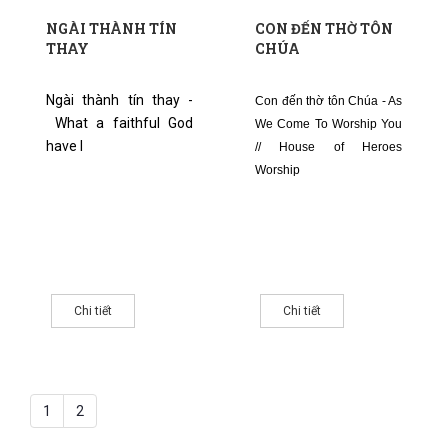
NGÀI THÀNH TÍN
CON ĐẾN THỜ TÔN
THAY
CHÚA
Ngài thành tín thay -
Con đến thờ tôn Chúa - As
What a faithful God
We Come To Worship You
have I
// House of Heroes
Worship
Chi tiết
Chi tiết
1
2