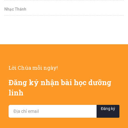
Nhạc Thánh
Lời Chúa mỗi ngày!
Đăng ký nhận bài học dưỡng
linh
Đăng ký