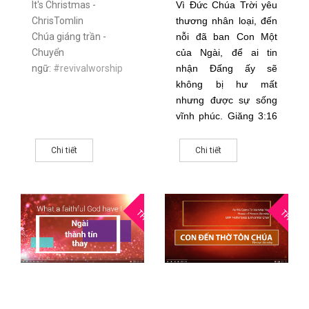
It's Christmas -
Vì Đức Chúa Trời yêu
ChrisTomlin
thương nhân loại, đến
Chúa giáng trần -
nỗi đã ban Con Một
Chuyển
của Ngài, để ai tin
ngữ:
#revivalworship
nhận Đấng ấy sẽ
không bị hư mất
nhưng được sự sống
vĩnh phúc. Giăng 3:16
NVB
Chi tiết
Chi tiết
19
1
THG10
THG10