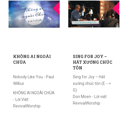
23
0
THG5
THG5
KHÔNG AI NGOÀI
SING FOR JOY –
CHÚA
HÁT XƯỚNG CHÚC
TÔN
Nobody Like You - Paul
Sing for Joy – Hát
Wilbur
xướng chúc tôn (E -->
G)
KHÔNG AI NGOÀI CHÚA
Don Moen - Lời việt
- Lời Việt:
RevivalWorship
RevivalWorship