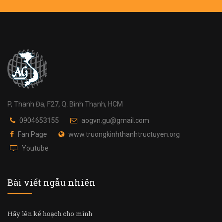
P, Thanh Đa, F27, Q. Bình Thạnh, HCM
0904653155
aogvn.gu@gmail.com
Fan Page
www.truongkinhthanhtructuyen.org
Youtube
Bài viết ngẫu nhiên
Hãy lên kế hoạch cho mình