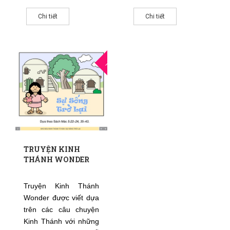
Chúa. Nguyên tác
MyWonderStudio. việt
Chi tiết
Chi tiết
hóa
hstWhiteStone
14
THG8
TRUYỆN KINH
THÁNH WONDER
Truyện Kinh Thánh
Wonder được viết dựa
trên các câu chuyện
Kinh Thánh với những