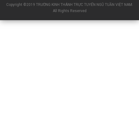
Copyright ©2019 TRƯỜNG KINH THÁNH TRỰC TUYẾN NGŨ TUẦN VIỆT NAM.
All Rights Reserved