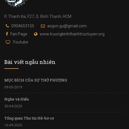
P, Thanh Đa, F27, Q. Bình Thạnh, HCM
0904653155
aogvn.gu@gmail.com
Fan Page
www.truongkinhthanhtructuyen.org
Youtube
Bài viết ngẫu nhiên
MỤC ĐÍCH CỦA SỰ THỜ PHƯỢNG
09-05-2019
Nghe và Hiểu
30-04-2020
Tổng quan Thư tín Hê-bơ-rơ
16-09-2025