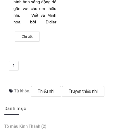
hình ảnh sống động dễ
gần với các em thiếu
nhi.
Viết và Minh
họa bởi Didier
Martin. Copyright ©
2010 by The Family
Chi tiết
International.
Việt hóa bởi
WhiteStone
1
Từ khóa:
Thiếu nhi
Truyện thiếu nhi
Danh mục
Tô màu Kinh Thánh (2)