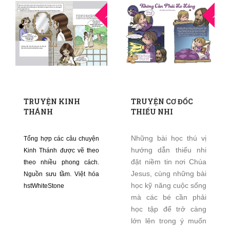
15
1
THG8
THG8
TRUYỆN KINH
TRUYỆN CƠ ĐỐC
THÁNH
THIẾU NHI
Những bài học thú vị
Tổng hợp các câu chuyện
hướng dẫn thiếu nhi
Kinh Thánh được vẽ theo
đặt niềm tin nơi Chúa
theo nhiều phong cách.
Jesus, cùng những bài
Nguồn sưu tầm. Việt hóa
học kỹ năng cuộc sống
hstWhiteStone
mà các bé cần phải
học tập để trở càng
lớn lên trong ý muốn