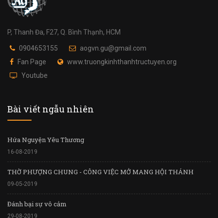
P, Thanh Đa, F27, Q. Bình Thạnh, HCM
0904653155
aogvn.gu@gmail.com
Fan Page
www.truongkinhthanhtructuyen.org
Youtube
Bài viết ngẫu nhiên
Hứa Nguyện Yêu Thương
16-08-2019
THỜ PHƯỢNG CHUNG - CÔNG VIỆC MỞ MANG HỘI THÁNH
09-05-2019
Đánh bại sự vô cảm
29-08-2019