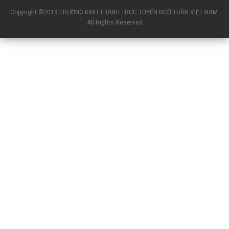
Copyright ©2019 TRƯỜNG KINH THÁNH TRỰC TUYẾN NGŨ TUẦN VIỆT NAM.
All Rights Reserved