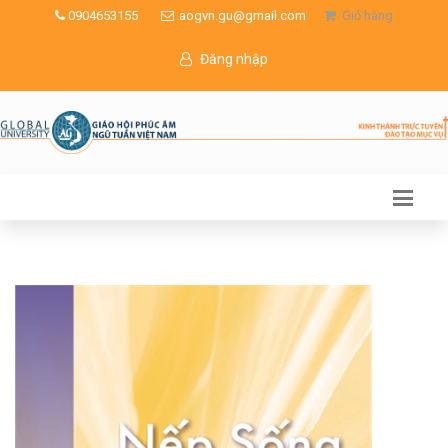
0904653155
aogvn.gu@gmail.com
Giỏ hàng
Đăng nhập