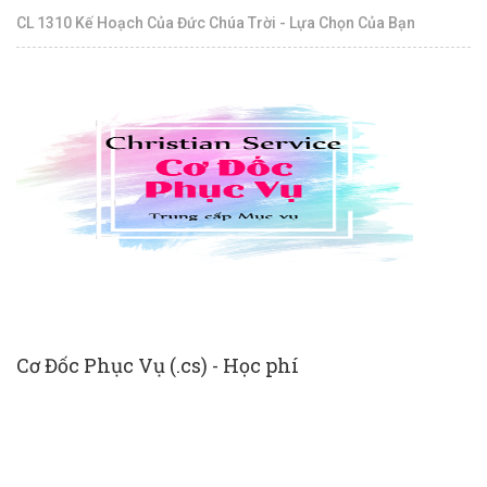
CL 1310 Kế Hoạch Của Đức Chúa Trời - Lựa Chọn Của Bạn
Cơ Đốc Phục Vụ (.cs) - Học phí
N