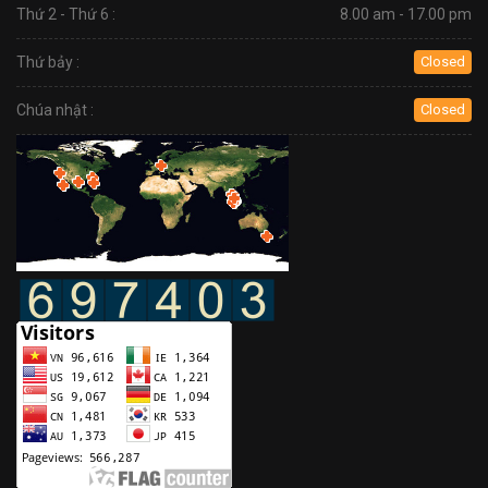
Thứ 2 - Thứ 6 :
8.00 am - 17.00 pm
Thứ bảy :
Closed
Chúa nhật :
Closed