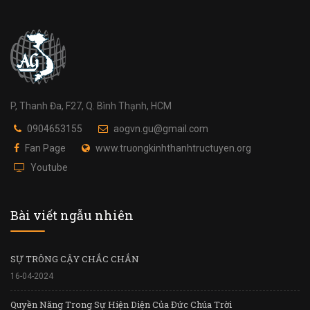
P, Thanh Đa, F27, Q. Bình Thạnh, HCM
0904653155
aogvn.gu@gmail.com
Fan Page
www.truongkinhthanhtructuyen.org
Youtube
Bài viết ngẫu nhiên
SỰ TRÔNG CẬY CHẮC CHẮN
16-04-2024
Quyền Năng Trong Sự Hiện Diện Của Đức Chúa Trời