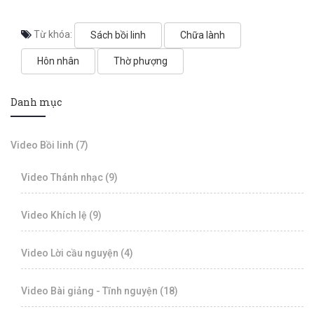
xảy ra, chúng ta cần
làm ba điều.
Từ khóa:
Sách bồi linh
Chữa lành
Hôn nhân
Thờ phượng
Danh mục
Video Bồi linh (7)
Video Thánh nhạc (9)
Video Khích lệ (9)
Video Lời cầu nguyện (4)
Video Bài giảng - Tĩnh nguyện (18)