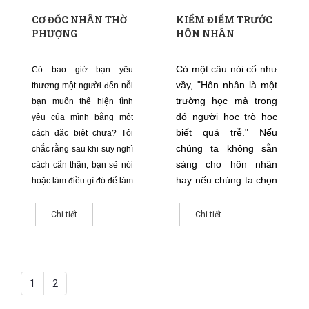
CƠ ĐỐC NHÂN THỜ
KIỂM ĐIỂM TRƯỚC
PHƯỢNG
HÔN NHÂN
Có một câu nói cổ như
Có bao giờ bạn yêu
vầy, "Hôn nhân là một
thương một người đến nỗi
trường học mà trong
bạn muốn thể hiện tình
đó người học trò học
yêu của mình bằng một
biết quá trễ." Nếu
cách đặc biệt chưa? Tôi
chúng ta không sẵn
chắc rằng sau khi suy nghĩ
sàng cho hôn nhân
cách cẩn thận, bạn sẽ nói
hay nếu chúng ta chọn
hoặc làm điều gì đó để làm
lầm một người phối
người mình yêu thật hài
ngẫu, điều này có thể
lòng. Để sau đó, biết được
Chi tiết
Chi tiết
rất là có thật. Tuy
rằng bạn đã mang niềm
nhiên đối với hầu hết
vui đến cho người ấy -
mọi người, điều này
chẳng phải là một cảm
không nhất thiết là
giác tuyệt vời sao
1
2
thật. Để chắc chắn
rằng điều đó không