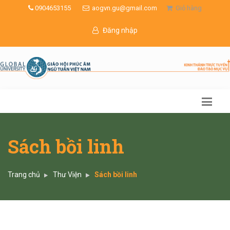
0904653155
aogvn.gu@gmail.com
Giỏ hàng
Đăng nhập
Sách bồi linh
Trang chủ
Thư Viện
Sách bồi linh