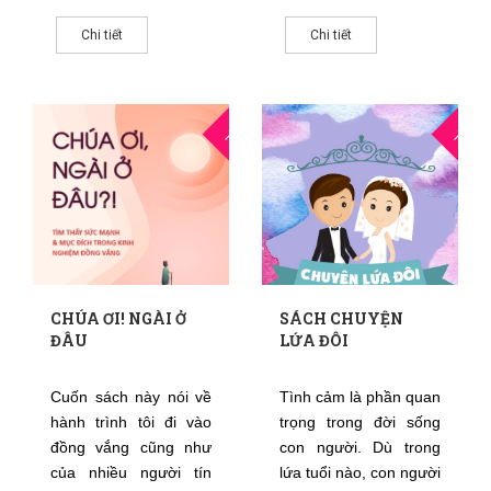
hết sức để khiến sự
dẫn đến bịnh viêm khớp,
kêu gọi và chọn lựa
thấp khớp và ung
Chi tiết
Chi tiết
của anh chị em được
thư.
chắc chắn.” (2 Phi
1:10). Từ nhấn
24
1
mạnh ở đây là chắc
THG9
THG9
chắn.
CHÚA ƠI! NGÀI Ở
SÁCH CHUYỆN
ĐÂU
LỨA ĐÔI
Cuốn sách này nói về
Tình cảm là phần quan
hành trình tôi đi vào
trọng trong đời sống
đồng vắng cũng như
con người. Dù trong
của nhiều người tín
lứa tuổi nào, con người