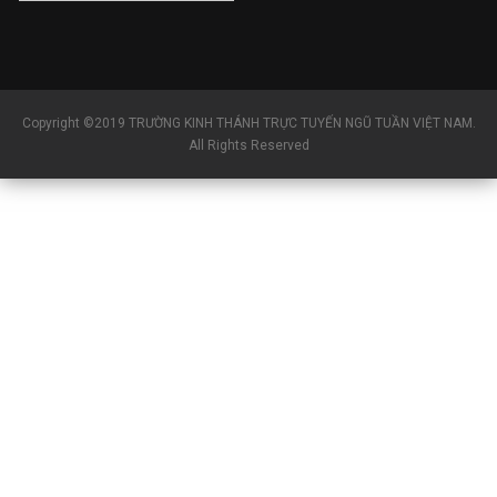
Copyright ©2019 TRƯỜNG KINH THÁNH TRỰC TUYẾN NGŨ TUẦN VIỆT NAM.
All Rights Reserved