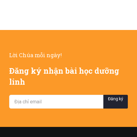
Lời Chúa mỗi ngày!
Đăng ký nhận bài học dưỡng
linh
Đăng ký