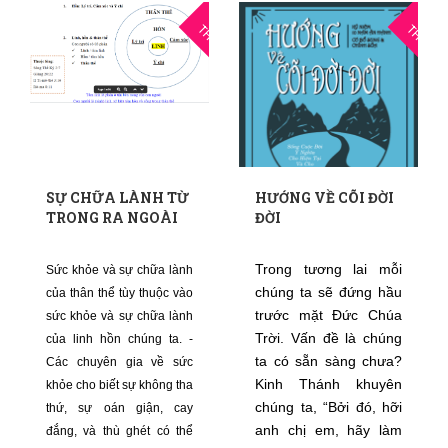
02
0
THG10
THG10
SỰ CHỮA LÀNH TỪ
HƯỚNG VỀ CÕI ĐỜI
TRONG RA NGOÀI
ĐỜI
Trong tương lai mỗi
Sức khỏe và sự chữa lành
chúng ta sẽ đứng hầu
của thân thể tùy thuộc vào
trước mặt Đức Chúa
sức khỏe và sự chữa lành
Trời. Vấn đề là chúng
của linh hồn chúng ta. -
ta có sẵn sàng chưa?
Các chuyên gia về sức
Kinh Thánh khuyên
khỏe cho biết sự không tha
chúng ta, “Bởi đó, hỡi
thứ, sự oán giận, cay
anh chị em, hãy làm
đắng, và thù ghét có thể