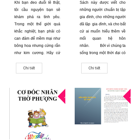
Khi bạn đeo đuổi lẽ thật,
Sách này được viết cho
thương yêu của anh
tôi cầu nguyện bạn sẽ
những người chuẩn bị lập
chị em trong hội thánh
khám phá ra tình yêu.
gia đình, cho những người
và trong cộng
Trong một thế giới quá
đã lập gia đình, và cho bất
đồng.
khắc nghiệt, bạn phải có
cứ ai muốn hiểu thêm về
can đảm để mềm mại như
mối quan hệ hôn
bông hoa nhưng cứng rắn
nhân.
Bởi vì chúng ta
như kim cương. Hãy cứ
sống trong một thời đại có
trung tín. Hãy cứ trung
quá nhiều vụ li dị và đổ vỡ
thành. Hãy cứ mạnh mẽ.
nên nhiều người sợ không
Chi tiết
Chi tiết
Bằng cả lời nói lẫn hành
dám bắt đầu câu chuyện
động, hãy chiếu sáng con
tình của họ. Nhưng những
đường đến nơi ẩn nấu.
gì bạn đã chứng kiến
28
2
Hãy xác quyết. Bạn không
không nhất thiết giới hạn
THG8
THG6
thể thất bại vì bạn được
tương lai tươi sáng đang
đẽo ra từ viên đá cứng
chờ đón bạn phía
rắn.
trước.