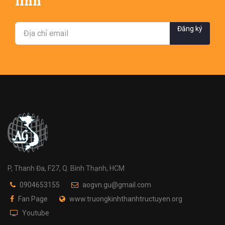
linh
Đăng ký
P, Thanh Đa, F27, Q. Bình Thạnh, HCM
0904653155
aogvn.gu@gmail.com
Fan Page
www.truongkinhthanhtructuyen.org
Youtube