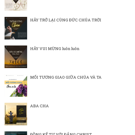
HÃY TRỞ LẠI CÙNG ĐỨC CHÚA TRỜI
HÃY VUI MỪNG luôn luôn
MỐI TƯƠNG GIAO GIỮA CHÚA VÀ TA
ABA CHA
ĐỒNG KẾ TỰ VỚI ĐẤNG CHRIST