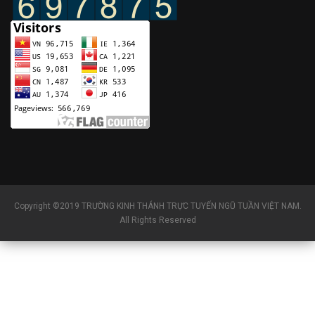
Copyright ©2019 TRƯỜNG KINH THÁNH TRỰC TUYẾN NGŨ TUẦN VIỆT NAM.
All Rights Reserved