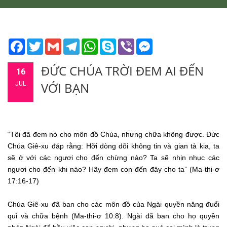
Facebook
Twitter
Gmail
Telegram
WhatsApp
Skype
Viber
Messenger
ĐỨC CHÚA TRỜI ĐEM AI ĐẾN
16
VỚI BẠN
JUL
“Tôi đã đem nó cho môn đồ Chúa, nhưng chữa không được. Đức
Chúa Giê-xu đáp rằng: Hỡi dòng dõi không tin và gian tà kia, ta
sẽ ở với các ngươi cho đến chừng nào? Ta sẽ nhịn nhục các
ngươi cho đến khi nào? Hãy đem con đến đây cho ta” (Ma-thi-ơ
17:16-17)
Chúa Giê-xu đã ban cho các môn đồ của Ngài quyền năng đuổi
quỉ và chữa bệnh (Ma-thi-ơ 10:8). Ngài đã ban cho họ quyền