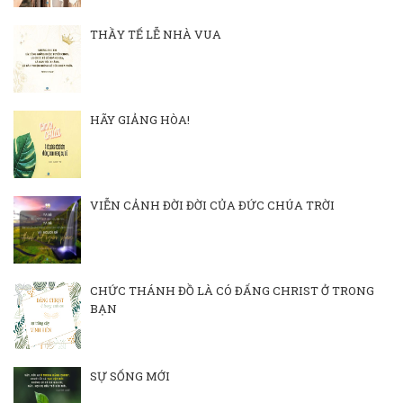
THẦY TẾ LỄ NHÀ VUA
HÃY GIẢNG HÒA!
VIỄN CẢNH ĐỜI ĐỜI CỦA ĐỨC CHÚA TRỜI
CHỨC THÁNH ĐỒ LÀ CÓ ĐẤNG CHRIST Ở TRONG
BẠN
SỰ SỐNG MỚI