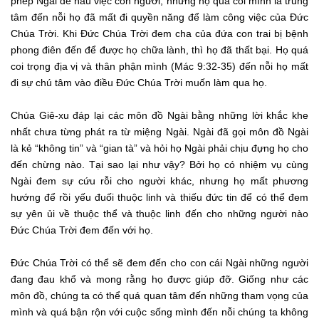
phép Ngài để hầu việc con người, nhưng họ quá coi mình là trung
tâm đến nỗi họ đã mất đi quyền năng để làm công việc của Đức
Chúa Trời. Khi Đức Chúa Trời đem cha của đứa con trai bị bệnh
phong điên đến để được họ chữa lành, thì họ đã thất bại. Họ quá
coi trọng địa vị và thân phận mình (Mác 9:32-35) đến nỗi họ mất
đi sự chú tâm vào điều Đức Chúa Trời muốn làm qua họ.
Chúa Giê-xu đáp lại các môn đồ Ngài bằng những lời khắc khe
nhất chưa từng phát ra từ miệng Ngài. Ngài đã gọi môn đồ Ngài
là kẻ “không tin” và “gian tà” và hỏi họ Ngài phải chịu đựng họ cho
đến chừng nào. Tại sao lại như vậy? Bởi họ có nhiệm vụ cùng
Ngài đem sự cứu rỗi cho người khác, nhưng họ mất phương
hướng để rồi yếu đuối thuộc linh và thiếu đức tin để có thể đem
sự yên ủi về thuộc thể và thuộc linh đến cho những người nào
Đức Chúa Trời đem đến với họ.
Đức Chúa Trời có thể sẽ đem đến cho con cái Ngài những người
đang đau khổ và mong rằng họ được giúp đỡ. Giống như các
môn đồ, chúng ta có thể quá quan tâm đến những tham vọng của
mình và quá bận rộn với cuộc sống mình đến nỗi chúng ta không