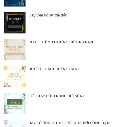
Hãy loại bỏ sự giả dối
CHA THIÊN THƯỢNG BIẾT RÕ BẠN
BƯỚC ĐI CÁCH XỨNG ĐÁNG
SỰ THAY ĐỔI TRONG ĐỜI SỐNG
BÀY TỎ ĐỨC CHÚA TRỜI QUA ĐỜI SỐNG BẠN