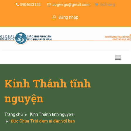
0904653155
aogvn.gu@gmail.com
Giỏ hàng
Đăng nhập
Kinh Thánh tĩnh
nguyện
Trang chủ
Kinh Thánh tĩnh nguyện
Đức Chúa Trời đem ai đến với bạn